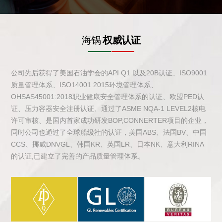
海锅
权威认证
公司先后获得了美国石油学会的API Q1 以及20B认证、ISO9001
质量管理体系、ISO14001:2015环境管理体系、
OHSAS45001:2018职业健康安全管理体系的认证、欧盟PED认
证、压力容器安全注册认证、通过了ASME NQA-1 LEVEL2核电
许可审核、是国内首家成功研发BOP,CONNERTER项目的企业，
同时公司也通过了全球船级社的认证，美国ABS、法国BV、中国
CCS、挪威DNVGL、韩国KR、英国LR、日本NK、意大利RINA
的认证,已建立了完善的产品质量管理体系。