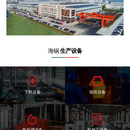
海锅
生产设备


下料设备
锻造设备


热处理设备
机加工设备